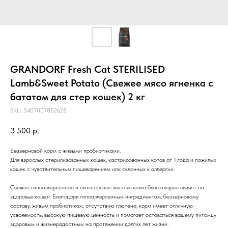
GRANDORF Fresh Cat STERILISED
Lamb&Sweet Potato (Свежее мясо ягненка с
бататом для стер кошек) 2 кг
SKU:
5407007852628
3 500
р.
Беззерновой корм с живыми пробиотиками.
Для взрослых стерилизованных кошек, кастрированных котов от 1 года и пожилых
кошек с чувствительным пищеварением или склонных к аллергии.
Свежее гипоаллергенное и питательное мясо ягненка благотворно влияет на
здоровье кошки. Благодаря гипоаллергенным ингредиентам, беззерновому
составу, живым пробиотикам, отсутствию глютена, корм имеет отличную
усвояемость, высокую пищевую ценность и помогает оставаться вашему питомцу
здоровым и жизнерадостным на протяжении долгих лет жизни.