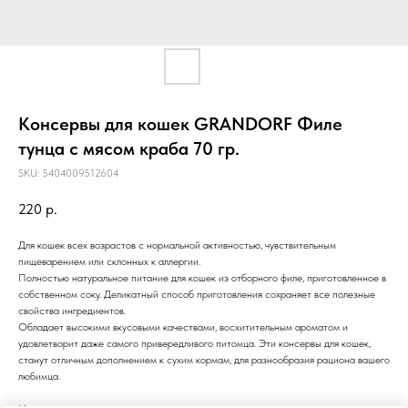
Консервы для кошек GRANDORF Филе
тунца с мясом краба 70 гр.
SKU:
5404009512604
220
р.
Для кошек всех возрастов с нормальной активностью, чувствительным
пищеварением или склонных к аллергии.
Полностью натуральное питание для кошек из отборного филе, приготовленное в
собственном соку. Деликатный способ приготовления сохраняет все полезные
свойства ингредиентов.
Обладает высокими вкусовыми качествами, восхитительным ароматом и
удовлетворит даже самого привередливого питомца. Эти консервы для кошек,
станут отличным дополнением к сухим кормам, для разнообразия рациона вашего
любимца.