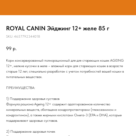
ROYAL CANIN Эйджинг 12+ желе 85 г
SKU:
4657792344018
99
р.
Корм консервированный полнорационный для для стареющих кошек AGEING
12+, мелкие кусочки в желе – влажный корм для стареющих кошек в возрасте
старше 12 лет, специально разработан с учетом потребностей вашей кошки в
питательных веществах.
ПРЕИМУЩЕСТВА:
1) Поддержание здоровья суставов
Формула рациона Ageing 12+ содержит адаптированное количество
минеральных веществ, обогащена хондропротекторами (глюкозамином и
хондроитином), а также жирными кислотами Омега-3 (EPA и DHA), которые
поддерживают здоровье суставов.
2) Поддержание здоровья почек